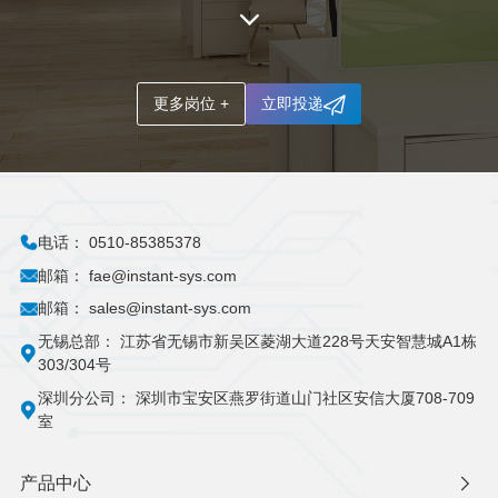
更多岗位 +
立即投递
电话：
0510-85385378
邮箱：
fae@instant-sys.com
邮箱：
sales@instant-sys.com
无锡总部：
江苏省无锡市新吴区菱湖大道228号天安智慧城A1栋
303/304号
深圳分公司：
深圳市宝安区燕罗街道山门社区安信大厦708-709
室
产品中心