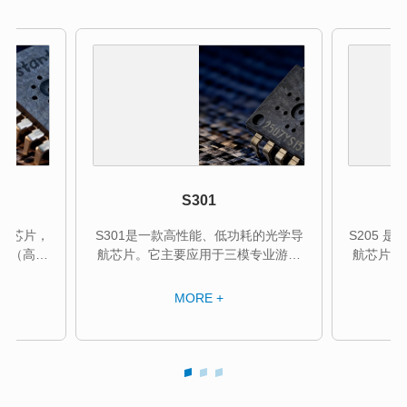
S301
导航芯片，
S301是一款高性能、低功耗的光学导
S205 
gine（高精
航芯片。它主要应用于三模专业游戏
航芯片，
游戏级内
鼠标，是一颗高精度的sensor。<br/>
戏鼠标的
30g，
<br/>支持有线游戏、高性能、办公三
式：游戏
MORE +
...
模式：有线游戏性能可达
公模式更省电
220ips/30g/100...