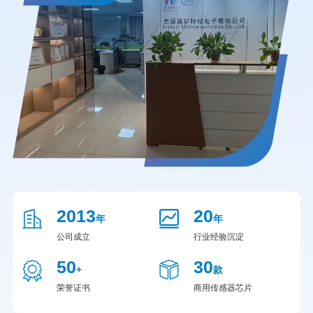
2013
20
年
年
公司成立
行业经验沉淀
50
30
+
款
荣誉证书
商用传感器芯片